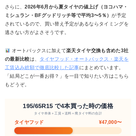
さらに、
2026年6月から夏タイヤの値上げ（ヨコハマ・
ミシュラン・BFグッドリッチ等で平均3〜5％）
が予定
されているので、買い替え予定があるならタイミングを
逃さない方がよさそうです。
オートバックスに加えて
楽天タイヤ交換も含めた3社
の最新比較
は、
タイヤフッド・オートバックス・楽天を
工賃込み総額で徹底比較した記事
にまとめています。
「結局どこが一番お得？」を一目で知りたい方はこちら
もどうぞ。
195/65R15 で4本買った時の価格
タイヤ本体＋工賃＋送料＋廃タイヤ料の合計
タイヤフッド
¥47,000〜