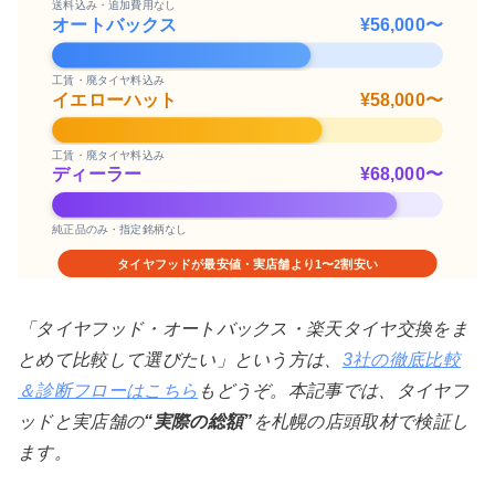
送料込み・追加費用なし
オートバックス
¥56,000〜
工賃・廃タイヤ料込み
イエローハット
¥58,000〜
工賃・廃タイヤ料込み
ディーラー
¥68,000〜
純正品のみ・指定銘柄なし
タイヤフッドが最安値・実店舗より1〜2割安い
「タイヤフッド・オートバックス・楽天タイヤ交換をま
とめて比較して選びたい」という方は、
3社の徹底比較
＆診断フローはこちら
もどうぞ。本記事では、タイヤフ
ッドと実店舗の
“実際の総額”
を札幌の店頭取材で検証し
ます。