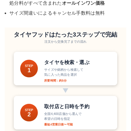
処分料がすべて含まれた
オールインワン価格
サイズ間違いによるキャンセル手数料は無料
タイヤフッドはたった3ステップで完結
注文から交換完了までの流れ
タイヤを検索・選ぶ
STEP
1
サイズや銘柄から検索して
気に入った商品を選択
所要時間：約5分
取付店と日時を予約
STEP
2
全国4,400店舗から選んで
希望の日時を指定
最短4営業日後〜可能