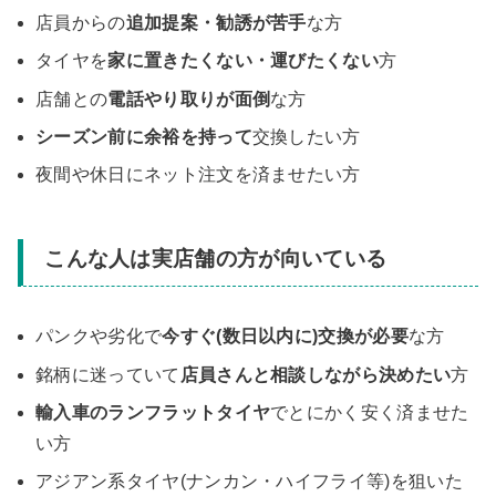
店員からの
追加提案・勧誘が苦手
な方
タイヤを
家に置きたくない・運びたくない
方
店舗との
電話やり取りが面倒
な方
シーズン前に余裕を持って
交換したい方
夜間や休日にネット注文を済ませたい方
こんな人は実店舗の方が向いている
パンクや劣化で
今すぐ(数日以内に)交換が必要
な方
銘柄に迷っていて
店員さんと相談しながら決めたい
方
輸入車のランフラットタイヤ
でとにかく安く済ませた
い方
アジアン系タイヤ(ナンカン・ハイフライ等)を狙いた