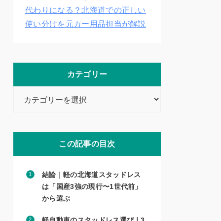
代わりになる？北海道での正しい
使い分けを元カー用品担当が解説
カテゴリー
カ
テ
ゴ
リ
この記事の目次
ー
結論｜軽の北海道スタッドレス
は「国産3強の現行〜1世代前」
から選ぶ
軽自動車のスタッドレス選び｜3