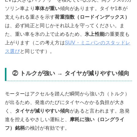
ソリン車より
車体が重い
傾向があります。タイヤ1本が
支えられる重さを示す
荷重指数（ロードインデックス）
は、必ず純正と同じかそれ以上を守ってください。ま
た、重い車を氷の上で止めるため、
氷上性能
の重要度も
上がります（この考え方は
SUV・ミニバンのスタッドレ
ス選び
と同じです）。
② トルクが強い → タイヤが減りやすい傾向
モーターはアクセルを踏んだ瞬間から強い力（トルク）
が出るため、発進のたびにタイヤへかかる負担が大き
く、
タイヤが減りやすい傾向
があると言われます。急発
進を控えるやさしい運転と、
摩耗に強い（ロングライ
フ）銘柄
の検討が有効です。