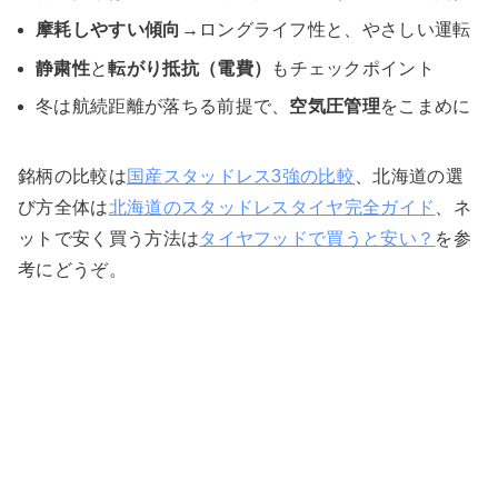
摩耗しやすい傾向
→ロングライフ性と、やさしい運転
静粛性
と
転がり抵抗（電費）
もチェックポイント
冬は航続距離が落ちる前提で、
空気圧管理
をこまめに
銘柄の比較は
国産スタッドレス3強の比較
、北海道の選
び方全体は
北海道のスタッドレスタイヤ完全ガイド
、ネ
ットで安く買う方法は
タイヤフッドで買うと安い？
を参
考にどうぞ。