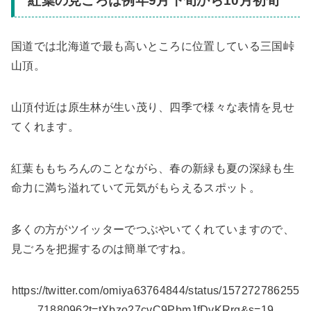
紅葉の見ごろは例年9月下旬から10月初旬
国道では北海道で最も高いところに位置している三国峠
山頂。
山頂付近は原生林が生い茂り、四季で様々な表情を見せ
てくれます。
紅葉ももちろんのことながら、春の新緑も夏の深緑も生
命力に満ち溢れていて元気がもらえるスポット。
多くの方がツイッターでつぶやいてくれていますので、
見ごろを把握するのは簡単ですね。
https://twitter.com/omiya63764844/status/157272786255
7188096?t=tXbzo27cvC9PbmJfDvKRrg&s=19