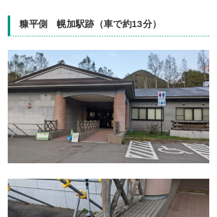
糠平側 幌加駅跡（車で約13分）